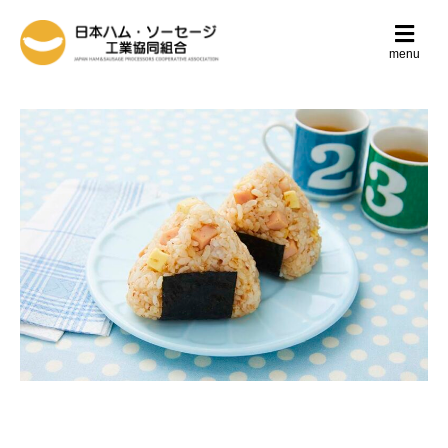
メ
ニ
menu
ュ
ー
の
設
定